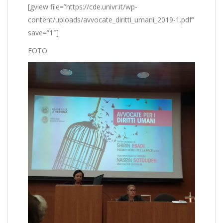
[gview file=”https://cde.univr.it/wp-
content/uploads/avvocate_diritti_umani_2019-1.pdf”
save=”1″]
FOTO